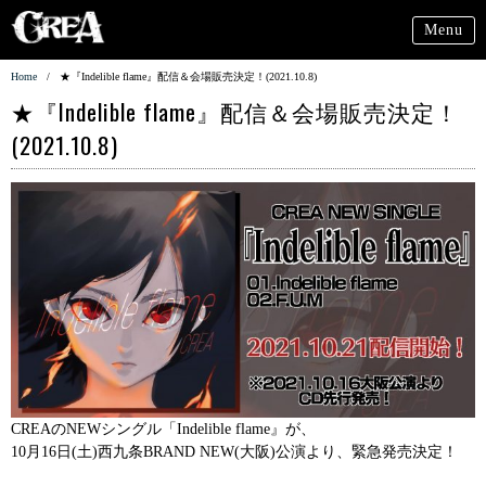
Menu
Home
/
★『Indelible flame』配信＆会場販売決定！(2021.10.8)
★『Indelible flame』配信＆会場販売決定！
(2021.10.8)
CREAのNEWシングル「Indelible flame』が、
10月16日(土)西九条BRAND NEW(大阪)公演より、緊急発売決定！